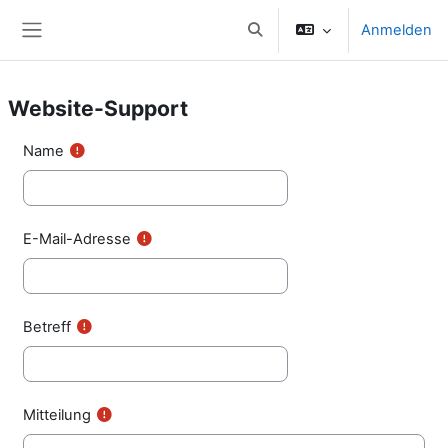
Zum Hauptinhalt
Anmelden
Sucheingabe umschalten
Website-Übersicht
Website-Support
Name
E-Mail-Adresse
Betreff
Mitteilung